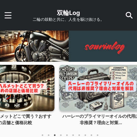
双輪Log
二輪の鼓動と共に、人生を駆け抜ける。
う？おすす
ハーレーのプライマリーオイルの代用は
ツーリ
非推奨？理由と対策...