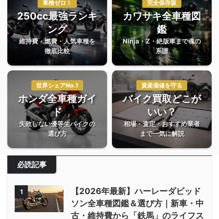
車検ゼロ！
完全保存版
250cc最強ランキ
カワサキ全車種図
ング
鑑
維持費・燃費・人気車種を
Ninja・Z・絶版車まで魂の
徹底比較
系譜
世界シェアNo.1
資産価値を守る
ホンダ全車種ガイ
バイク買取どこが
ド
いい？
失敗しない優等生バイクの
相場・査定・おすすめ業者
選び方
まで一気に解説
必読記事
【2026年最新】ハーレーダビッド
1
ソン全車種図鑑＆選び方｜新車・中
古・維持費から「鉄馬」のライフス