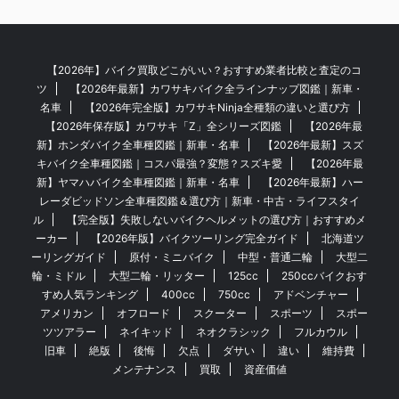
【2026年】バイク買取どこがいい？おすすめ業者比較と査定のコ
ツ
【2026年最新】カワサキバイク全ラインナップ図鑑｜新車・
名車
【2026年完全版】カワサキNinja全種類の違いと選び方
【2026年保存版】カワサキ「Z」全シリーズ図鑑
【2026年最
新】ホンダバイク全車種図鑑｜新車・名車
【2026年最新】スズ
キバイク全車種図鑑｜コスパ最強？変態？スズキ愛
【2026年最
新】ヤマハバイク全車種図鑑｜新車・名車
【2026年最新】ハー
レーダビッドソン全車種図鑑＆選び方｜新車・中古・ライフスタイ
ル
【完全版】失敗しないバイクヘルメットの選び方｜おすすめメ
ーカー
【2026年版】バイクツーリング完全ガイド
北海道ツ
ーリングガイド
原付・ミニバイク
中型・普通二輪
大型二
輪・ミドル
大型二輪・リッター
125cc
250ccバイクおす
すめ人気ランキング
400cc
750cc
アドベンチャー
アメリカン
オフロード
スクーター
スポーツ
スポー
ツツアラー
ネイキッド
ネオクラシック
フルカウル
旧車
絶版
後悔
欠点
ダサい
違い
維持費
メンテナンス
買取
資産価値