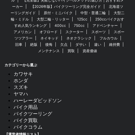
ル
【完全版】失敗しないバイクヘルメットの選び方｜おすすめメ
ーカー
【2026年版】バイクツーリング完全ガイド
北海道ツ
ーリングガイド
原付・ミニバイク
中型・普通二輪
大型二
輪・ミドル
大型二輪・リッター
125cc
250ccバイクおす
すめ人気ランキング
400cc
750cc
アドベンチャー
アメリカン
オフロード
スクーター
スポーツ
スポー
ツツアラー
ネイキッド
ネオクラシック
フルカウル
旧車
絶版
後悔
欠点
ダサい
違い
維持費
メンテナンス
買取
資産価値
カテゴリーから選ぶ
カワサキ
ホンダ
スズキ
ヤマハ
ハーレーダビッドソン
バイク用品
バイクツーリング
バイク買取
バイクコラム
【運営者情報リスト】