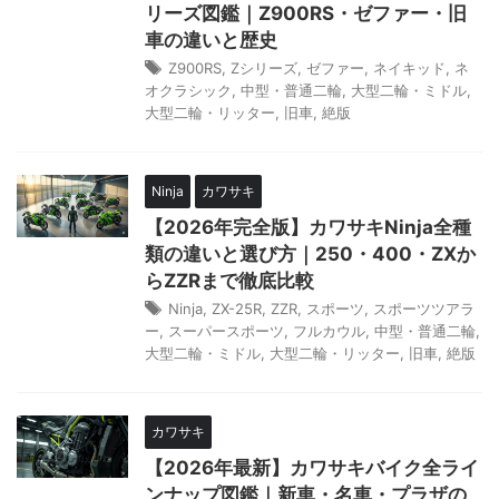
リーズ図鑑｜Z900RS・ゼファー・旧
車の違いと歴史
Z900RS
,
Zシリーズ
,
ゼファー
,
ネイキッド
,
ネ
オクラシック
,
中型・普通二輪
,
大型二輪・ミドル
,
大型二輪・リッター
,
旧車
,
絶版
Ninja
カワサキ
【2026年完全版】カワサキNinja全種
類の違いと選び方｜250・400・ZXか
らZZRまで徹底比較
Ninja
,
ZX-25R
,
ZZR
,
スポーツ
,
スポーツツアラ
ー
,
スーパースポーツ
,
フルカウル
,
中型・普通二輪
,
大型二輪・ミドル
,
大型二輪・リッター
,
旧車
,
絶版
カワサキ
【2026年最新】カワサキバイク全ライ
ンナップ図鑑｜新車・名車・プラザの