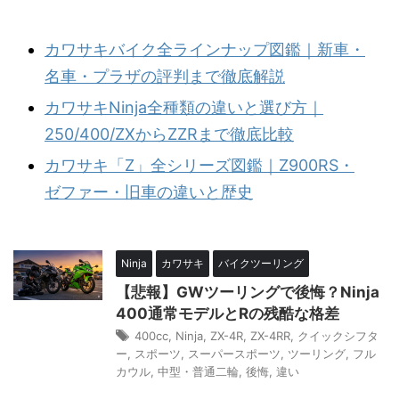
カワサキバイク全ラインナップ図鑑｜新車・
名車・プラザの評判まで徹底解説
カワサキNinja全種類の違いと選び方｜
250/400/ZXからZZRまで徹底比較
カワサキ「Z」全シリーズ図鑑｜Z900RS・
ゼファー・旧車の違いと歴史
Ninja
カワサキ
バイクツーリング
【悲報】GWツーリングで後悔？Ninja
400通常モデルとRの残酷な格差
400cc
,
Ninja
,
ZX-4R
,
ZX-4RR
,
クイックシフタ
ー
,
スポーツ
,
スーパースポーツ
,
ツーリング
,
フル
カウル
,
中型・普通二輪
,
後悔
,
違い