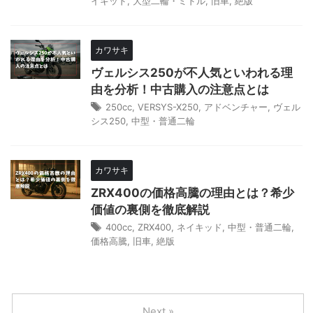
イキッド
,
大型二輪・ミドル
,
旧車
,
絶版
カワサキ
ヴェルシス250が不人気といわれる理
由を分析！中古購入の注意点とは
250cc
,
VERSYS-X250
,
アドベンチャー
,
ヴェル
シス250
,
中型・普通二輪
カワサキ
ZRX400の価格高騰の理由とは？希少
価値の裏側を徹底解説
400cc
,
ZRX400
,
ネイキッド
,
中型・普通二輪
,
価格高騰
,
旧車
,
絶版
Next »