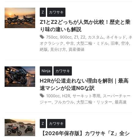
Z
カワサキ
Z1とZ2どっちが人気か比較！歴史と乗
り味の違いも解説
750cc
,
900cc
,
Z1
,
Z2
,
カスタム
,
ネイキッド
,
ネ
オクラシック
,
中古
,
大型二輪・ミドル
,
旧車
,
空冷
,
絶版
,
見分け方
,
資産価値
Ninja
カワサキ
H2Rが公道走れない理由を解剖｜最高
速マシンが公道NGな訳
1000cc
,
H2R
,
サーキット専用
,
スーパーチャー
ジャー
,
フルカウル
,
大型二輪・リッター
,
最高速
Z
カワサキ
【2026年保存版】カワサキ「Z」全シ