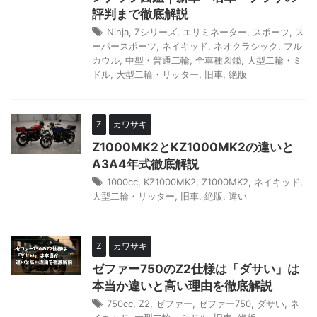
評判まで徹底解説
Ninja
,
Zシリーズ
,
エリミネーター
,
スポーツ
,
ス
ーパースポーツ
,
ネイキッド
,
ネオクラシック
,
フル
カウル
,
中型・普通二輪
,
全車種図鑑
,
大型二輪・ミ
ドル
,
大型二輪・リッター
,
旧車
,
絶版
Z
カワサキ
Z1000MK2とKZ1000MK2の違いと
A3A4年式徹底解説
1000cc
,
KZ1000MK2
,
Z1000MK2
,
ネイキッド
,
大型二輪・リッター
,
旧車
,
絶版
,
違い
Z
カワサキ
ゼファー750のZ2仕様は「ダサい」は
本当か違いと高い理由を徹底解説
750cc
,
Z2
,
ゼファー
,
ゼファー750
,
ダサい
,
ネ