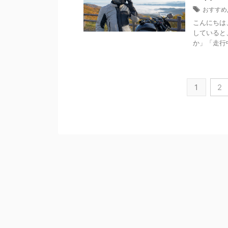
おすすめ
こんにちは
していると
か」「走行
1
2