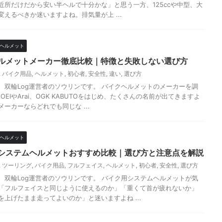
近所だけだから安い半ヘルで十分かな」と思う一方、125ccや中型、大
変えるべきか迷いますよね。排気量が上 ...
ヘルメット
ルメットメーカー徹底比較｜特徴と失敗しない選び方
,
バイク用品
,
ヘルメット
,
初心者
,
安全性
,
違い
,
選び方
、双輪Log運営者のソウリンです。 バイクヘルメットのメーカーを調
OEIやArai、OGK KABUTOをはじめ、たくさんの名前が出てきますよ
ーカーならどれでも同じな ...
ヘルメット
システムヘルメットおすすめ比較｜選び方と注意点を解説
,
ツーリング
,
バイク用品
,
フルフェイス
,
ヘルメット
,
初心者
,
安全性
,
選び方
、双輪Log運営者のソウリンです。 バイク用システムヘルメットが気
「フルフェイスと同じように使えるのか」「重くて首が疲れないか」
を上げたまま走ってよいのか」と迷いますよね ...