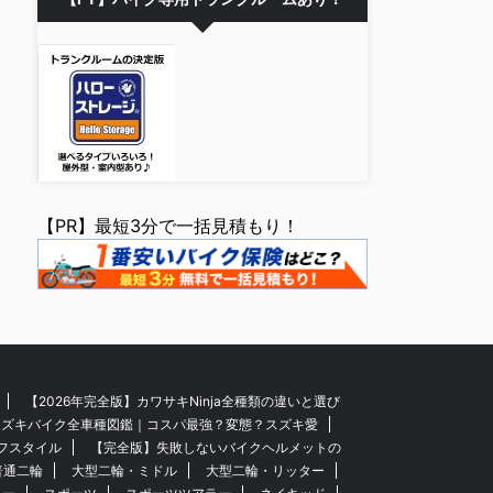
【PR】最短3分で一括見積もり！
【2026年完全版】カワサキNinja全種類の違いと選び
】スズキバイク全車種図鑑｜コスパ最強？変態？スズキ愛
フスタイル
【完全版】失敗しないバイクヘルメットの
普通二輪
大型二輪・ミドル
大型二輪・リッター