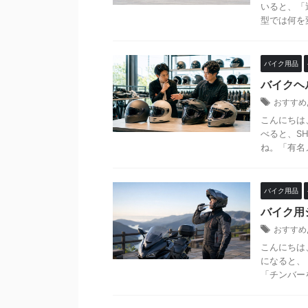
いると、「
型では何を
バイク用品
バイクヘ
おすすめ
こんにちは
べると、SH
ね。「有名メ
バイク用品
バイク用
おすすめ
こんにちは
になると、
「チンバー