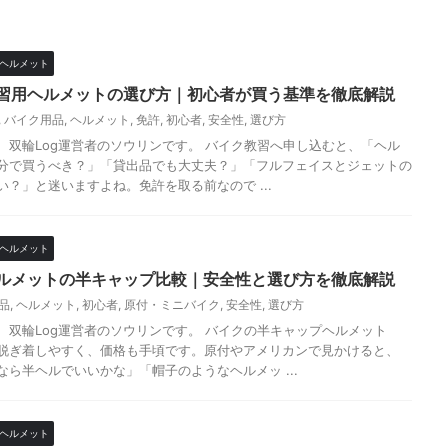
ヘルメット
習用ヘルメットの選び方｜初心者が買う基準を徹底解説
,
バイク用品
,
ヘルメット
,
免許
,
初心者
,
安全性
,
選び方
、双輪Log運営者のソウリンです。 バイク教習へ申し込むと、「ヘル
分で買うべき？」「貸出品でも大丈夫？」「フルフェイスとジェットの
い？」と迷いますよね。免許を取る前なので ...
ヘルメット
ルメットの半キャップ比較｜安全性と選び方を徹底解説
品
,
ヘルメット
,
初心者
,
原付・ミニバイク
,
安全性
,
選び方
、双輪Log運営者のソウリンです。 バイクの半キャップヘルメット
脱ぎ着しやすく、価格も手頃です。原付やアメリカンで見かけると、
なら半ヘルでいいかな」「帽子のようなヘルメッ ...
ヘルメット