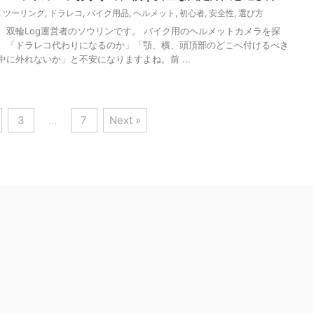
,
ツーリング
,
ドラレコ
,
バイク用品
,
ヘルメット
,
初心者
,
安全性
,
選び方
、双輪Log運営者のソウリンです。 バイク用のヘルメットカメラを探
、「ドラレコ代わりになるのか」「顎、横、頭頂部のどこへ付けるべき
中に外れないか」と不安になりますよね。前 ...
3
…
7
Next »