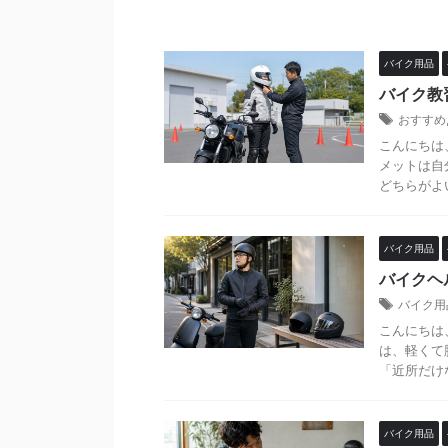
バイク用品
バイク教
おすすめ
こんにちは
メットは自
どちらがよ
バイク用品
バイクヘ
バイク用
こんにちは
は、軽くて
「近所だけ
バイク用品