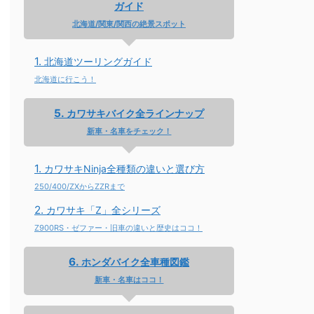
ガイド
北海道/関東/関西の絶景スポット
北海道ツーリングガイド
北海道に行こう！
カワサキバイク全ラインナップ
新車・名車をチェック！
カワサキNinja全種類の違いと選び方
250/400/ZXからZZRまで
カワサキ「Z」全シリーズ
Z900RS・ゼファー・旧車の違いと歴史はココ！
ホンダバイク全車種図鑑
新車・名車はココ！