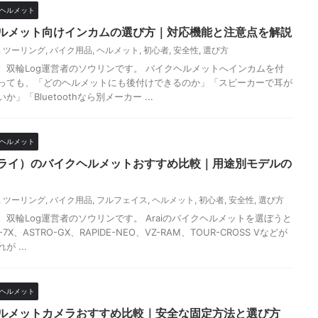
ヘルメット
ルメット向けインカムの選び方｜対応機能と注意点を解説
,
ツーリング
,
バイク用品
,
ヘルメット
,
初心者
,
安全性
,
選び方
、双輪Log運営者のソウリンです。 バイクヘルメットへインカムを付
っても、「どのヘルメットにも後付けできるのか」「スピーカーで耳が
」「Bluetoothなら別メーカー ...
ヘルメット
（アライ）のバイクヘルメットおすすめ比較｜用途別モデルの
,
ツーリング
,
バイク用品
,
フルフェイス
,
ヘルメット
,
初心者
,
安全性
,
選び方
、双輪Log運営者のソウリンです。 Araiのバイクヘルメットを選ぼうと
7X、ASTRO-GX、RAPIDE-NEO、VZ-RAM、TOUR-CROSS Vなどが
 ...
ヘルメット
ルメットカメラおすすめ比較｜安全な固定方法と選び方