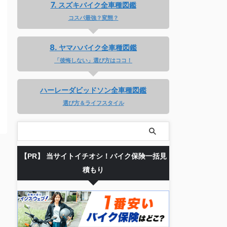
スズキバイク全車種図鑑
コスパ最強？変態？
ヤマハバイク全車種図鑑
「後悔しない」選び方はココ！
ハーレーダビッドソン全車種図鑑
選び方＆ライフスタイル
【PR】 当サイトイチオシ！バイク保険一括見
積もり