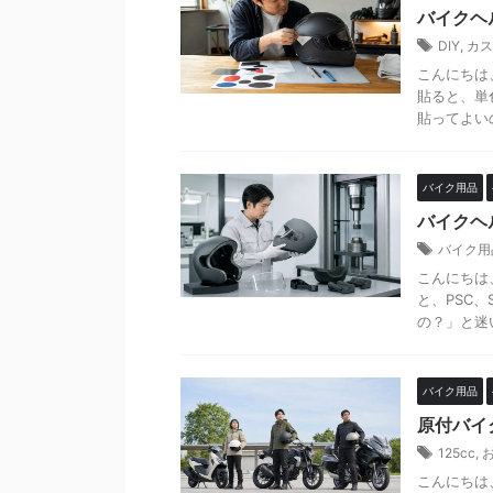
バイクヘ
DIY
,
カス
こんにちは
貼ると、単
貼ってよい
バイク用品
バイクヘ
バイク用
こんにちは
と、PSC、
の？」と迷い
バイク用品
原付バイ
125cc
,
こんにちは