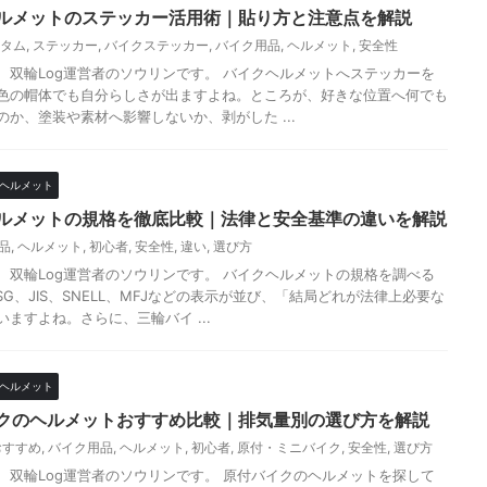
ルメットのステッカー活用術｜貼り方と注意点を解説
タム
,
ステッカー
,
バイクステッカー
,
バイク用品
,
ヘルメット
,
安全性
、双輪Log運営者のソウリンです。 バイクヘルメットへステッカーを
色の帽体でも自分らしさが出ますよね。ところが、好きな位置へ何でも
のか、塗装や素材へ影響しないか、剥がした ...
ヘルメット
ルメットの規格を徹底比較｜法律と安全基準の違いを解説
品
,
ヘルメット
,
初心者
,
安全性
,
違い
,
選び方
、双輪Log運営者のソウリンです。 バイクヘルメットの規格を調べる
SG、JIS、SNELL、MFJなどの表示が並び、「結局どれが法律上必要な
ますよね。さらに、三輪バイ ...
ヘルメット
クのヘルメットおすすめ比較｜排気量別の選び方を解説
おすすめ
,
バイク用品
,
ヘルメット
,
初心者
,
原付・ミニバイク
,
安全性
,
選び方
、双輪Log運営者のソウリンです。 原付バイクのヘルメットを探して