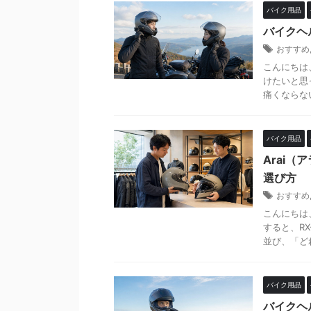
バイク用品
バイクヘ
おすすめ
こんにちは
けたいと思
痛くならないか
バイク用品
Arai
選び方
おすすめ
こんにちは
すると、RX-
並び、「どれが
バイク用品
バイクヘ