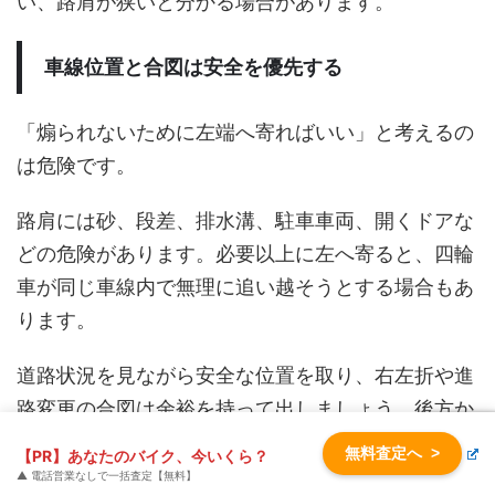
い、路肩が狭いと分かる場合があります。
車線位置と合図は安全を優先する
「煽られないために左端へ寄ればいい」と考えるの
は危険です。
路肩には砂、段差、排水溝、駐車車両、開くドアな
どの危険があります。必要以上に左へ寄ると、四輪
車が同じ車線内で無理に追い越そうとする場合もあ
ります。
道路状況を見ながら安全な位置を取り、右左折や進
路変更の合図は余裕を持って出しましょう。後方か
ら強い圧を感じた場合も、急加速や対抗行動は避
無料査定へ
>
【PR】あなたのバイク、今いくら？
け、安全に停止または退避できる場所を選ぶことが
▲ 電話営業なしで一括査定【無料】