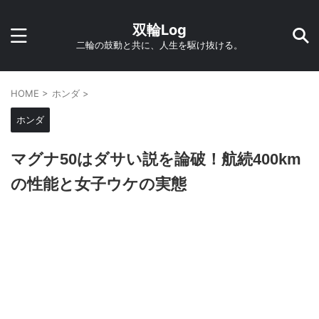
双輪Log
二輪の鼓動と共に、人生を駆け抜ける。
HOME
>
ホンダ
>
ホンダ
マグナ50はダサい説を論破！航続400km
の性能と女子ウケの実態