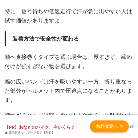
特に、信号待ちや低速走行で汗が急に出やすい人は
試す価値がありますよ。
装着方法で安全性が変わる
頭へ直接巻くタイプを選ぶ場合は、厚すぎず、締め
付けが強すぎない物を選びます。
幅の広いバンドは汗を吸いやすい一方、折り重なっ
た部分がヘルメット内で圧迫点になることがありま
す。
細すぎるバンドは額へ食い込みやすく、長時間の走
行では痛みにつながるかもしれません。
無料査定へ
>
【PR】あなたのバイク、今いくら？
▲ 電話営業なしで一括査定【無料】