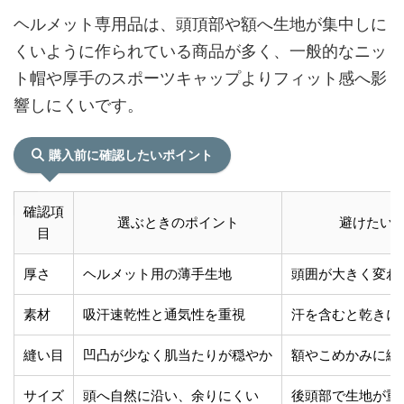
ヘルメット専用品は、頭頂部や額へ生地が集中しに
くいように作られている商品が多く、一般的なニッ
ト帽や厚手のスポーツキャップよりフィット感へ影
響しにくいです。
購入前に確認したいポイント
確認項
選ぶときのポイント
避けたい
目
厚さ
ヘルメット用の薄手生地
頭囲が大きく変わ
素材
吸汗速乾性と通気性を重視
汗を含むと乾きに
縫い目
凹凸が少なく肌当たりが穏やか
額やこめかみに縫
サイズ
頭へ自然に沿い、余りにくい
後頭部で生地が重