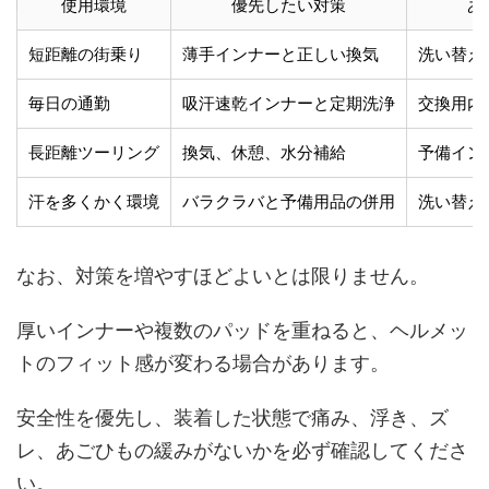
使用環境
優先したい対策
あ
短距離の街乗り
薄手インナーと正しい換気
洗い替え
毎日の通勤
吸汗速乾インナーと定期洗浄
交換用内
長距離ツーリング
換気、休憩、水分補給
予備イン
汗を多くかく環境
バラクラバと予備用品の併用
洗い替え
なお、対策を増やすほどよいとは限りません。
厚いインナーや複数のパッドを重ねると、ヘルメッ
トのフィット感が変わる場合があります。
安全性を優先し、装着した状態で痛み、浮き、ズ
レ、あごひもの緩みがないかを必ず確認してくださ
い。