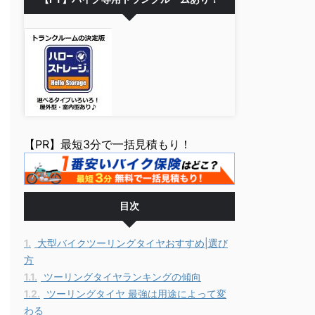
【PR】最短3分で一括見積もり！
目次
1.
大型バイクツーリングタイヤおすすめ|選び
方
1.1.
ツーリングタイヤランキングの傾向
1.2.
ツーリングタイヤ 最強は用途によって変
わる