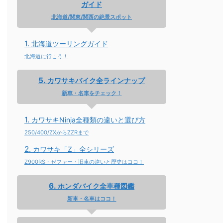
ガイド
北海道/関東/関西の絶景スポット
北海道ツーリングガイド
北海道に行こう！
カワサキバイク全ラインナップ
新車・名車をチェック！
カワサキNinja全種類の違いと選び方
250/400/ZXからZZRまで
カワサキ「Z」全シリーズ
Z900RS・ゼファー・旧車の違いと歴史はココ！
ホンダバイク全車種図鑑
新車・名車はココ！