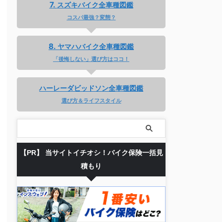
スズキバイク全車種図鑑
コスパ最強？変態？
ヤマハバイク全車種図鑑
「後悔しない」選び方はココ！
ハーレーダビッドソン全車種図鑑
選び方＆ライフスタイル
【PR】 当サイトイチオシ！バイク保険一括見
積もり