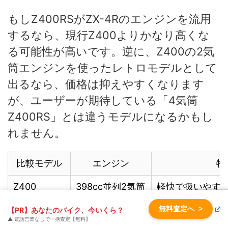
もしZ400RSがZX-4Rのエンジンを流用
するなら、現行Z400よりかなり高くな
る可能性が高いです。逆に、Z400の2気
筒エンジンを使ったレトロモデルとして
出るなら、価格は抑えやすくなります
が、ユーザーが期待している「4気筒
Z400RS」とは違うモデルになるかもし
れません。
比較モデル
エンジン
特
Z400
398cc並列2気筒
軽快で扱いやす
無料査定へ
Ninja ZX-4R
399cc並列4気筒
高回転型スーパ
>
【PR】あなたのバイク、今いくら？
▲ 電話営業なしで一括査定【無料】