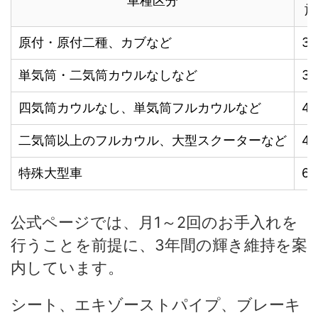
車種区分
施
原付・原付二種、カブなど
32
単気筒・二気筒カウルなしなど
39
四気筒カウルなし、単気筒フルカウルなど
42
二気筒以上のフルカウル、大型スクーターなど
49
特殊大型車
61
公式ページでは、月1～2回のお手入れを
行うことを前提に、3年間の輝き維持を案
内しています。
シート、エキゾーストパイプ、ブレーキ