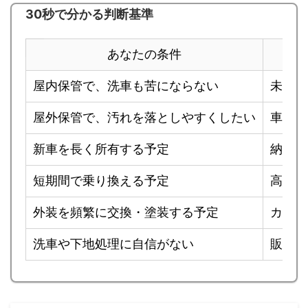
30秒で分かる判断基準
あなたの条件
屋内保管で、洗車も苦にならない
未施工
屋外保管で、汚れを落としやすくしたい
車体カ
新車を長く所有する予定
納車時
短期間で乗り換える予定
高額施
外装を頻繁に交換・塗装する予定
カスタ
洗車や下地処理に自信がない
販売店