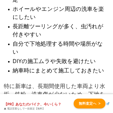
ホイールやエンジン周辺の洗車を楽
にしたい
長距離ツーリングが多く、虫汚れが
付きやすい
自分で下地処理する時間や場所がな
い
DIYの施工ムラや失敗を避けたい
納車時にまとめて施工しておきたい
特に新車は、長期間使用した車両より水
垢、鉄粉、洗車傷が少ないため、下地を
整えやすい傾向があります。
無料査定へ
>
【PR】あなたのバイク、今いくら？
▲ 電話営業なしで一括査定【無料】